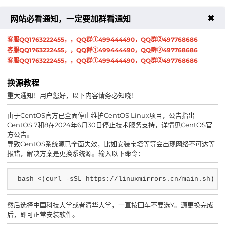
✖
网站必看通知，一定要加群看通知
重试
点击复制客服QQ号
客服QQ1763222455，，QQ群①499444490，QQ群②497768686
客服QQ1763222455，，QQ群①499444490，QQ群②497768686
客服QQ1763222455，，QQ群①499444490，QQ群②497768686
换源教程
重大通知！用户您好，以下内容请务必知晓！
由于CentOS官方已全面停止维护CentOS Linux项目，公告指出
CentOS 7和8在2024年6月30日停止技术服务支持，详情见CentOS官
方公告。
导致CentOS系统源已全面失效，比如安装宝塔等等会出现网络不可达等
报错，解决方案是更换系统源。输入以下命令：
bash <(curl -sSL https://linuxmirrors.cn/main.sh)
然后选择中国科技大学或者清华大学，一直按回车不要选Y。源更换完成
后，即可正常安装软件。