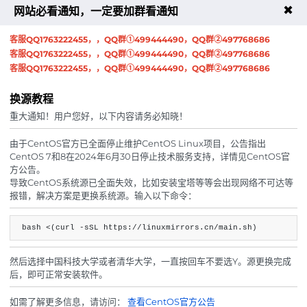
具体请务必查看
服务条款
、
退款条款
、
隐私政策
✖
网站必看通知，一定要加群看通知
。
客服QQ1763222455，，QQ群①499444490，QQ群②497768686
当您购买苏几云云产品时，您必须同意本
服务条款
、
客服QQ1763222455，，QQ群①499444490，QQ群②497768686
退款条款
、
隐私政策
。
客服QQ1763222455，，QQ群①499444490，QQ群②497768686
已经购买苏几云的产品或服务并完成支付的，视为同意本
换源教程
服务条款
、
退款条款
、
隐私政策
。
重大通知！用户您好，以下内容请务必知晓！
所有业务到期前3天进行短信/邮件通知，所以我们强烈推
荐您在
管理中心
绑定手机和邮箱，通过手机和邮箱接收
由于CentOS官方已全面停止维护CentOS Linux项目，公告指出
续费通知是目前到达率最高的提醒方式。
CentOS 7和8在2024年6月30日停止技术服务支持，详情见CentOS官
为避免云服务出现问题而无法联系到您，请您在
方公告。
个人中心
和
安全中心
填写完整个人信息，以便云服
导致CentOS系统源已全面失效，比如安装宝塔等等会出现网络不可达等
报错，解决方案是更换系统源。输入以下命令：
务发生任何状况时我们能及时与您取得联系。若在问题解
决期间因您个人信息不全而无法与您取得联系，平台将不
承担任何责任。
bash <(curl -sSL https://linuxmirrors.cn/main.sh)
尊敬的用户，因SSD固体硬盘安全存在不确定性，我司无
法确保绝对安全。您服务器中的数据弥足珍贵，平台难以
然后选择中国科技大学或者清华大学，一直按回车不要选Y。源更换完成
承担丢失风险。建议您每日至少进行一次异地备份，若因
后，即可正常安装软件。
意外导致数据丢失，相关风险需您自行承担，还望您理
解。
如需了解更多信息，请访问：
查看CentOS官方公告
，，客服QQ1763222455，，QQ群①499444490，QQ