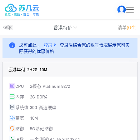
香港特价
返回
清单
(0个)
您可点此 ，
登录
登录后结合您的账号情况展示您可实
际获得的优惠价格
香港年付-2H2G-10M
CPU
2核心
Platinum 8272
内存
2G
DDR4
系统盘
30G
高速硬盘
带宽
10M
防御
5G
基础防御
IP数
一个
测试IP：45.207.192.1