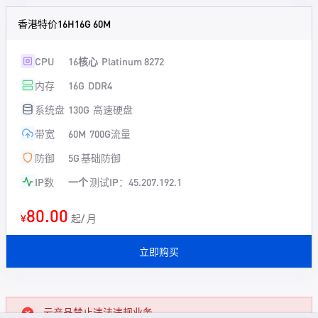
香港特价16H16G 60M
CPU
16核心
Platinum 8272
内存
16G
DDR4
系统盘
130G
高速硬盘
带宽
60M
700G流量
防御
5G
基础防御
IP数
一个
测试IP：45.207.192.1
80.00
¥
起/ 月
立即购买
云产品禁止违法违规业务。