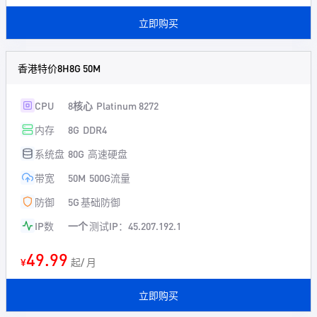
立即购买
香港特价8H8G 50M
CPU
8核心
Platinum 8272
内存
8G
DDR4
系统盘
80G
高速硬盘
带宽
50M
500G流量
防御
5G
基础防御
IP数
一个
测试IP：45.207.192.1
49.99
¥
起/ 月
立即购买