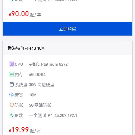
90.00
¥
起/ 年
立即购买
香港特价-4H4G 10M
CPU
4核心
Platinum 8272
内存
4G
DDR4
系统盘
30G
高速硬盘
带宽
10M
防御
5G
基础防御
IP数
一个
测试IP：45.207.192.1
19.99
¥
起/ 月